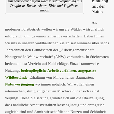
Einklang
sehr wertvoller Kiefern wächst Naturverjüngung aus
mit der
Douglasie, Buche, Ahorn, Birke und Vogelbeere
empor.
Natur:
Als
moderner Forstbetrieb wollen wir unsere Wälder wirtschaftlich
erfolgreich, d.h. gewinnorientiert bewirtschaften. Dabei fühlen
wir uns in unseren waldbaulichen Zielen seit nunmehr über sechs
Jahrzehnten den Grundsätzen der „Arbeitsgemeinschaft
Naturgemäße Waldwirtschaft“ (ANW) verbunden. In Stichworten
bedeutet dies: Verzicht auf Kahlschläge, Einzelstammweise
Nutzung,
bodenpflegliche Arbeitsverfahren
,
angepasste
Wildbestände
, Erhaltung von Minderheiten-Baumarten,
Naturverjüngung
wo immer möglich. Wir wollen einen
artenreichen, stufig aufgebauten Mischwald, der sich selbst
verjüngt. Diese Zielsetzung gründet sich auf die Überzeugung,
dass natürliche Arbeitsverfahren kostengünstig und ertragreich
zugleich sind und damit wirtschaftlichen Nutzen und Schönheit