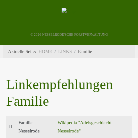
©
2026 NESSELRODE'SCHE FORSTVERWALTUNG
Aktuelle Seite:
HOME
LINKS
Familie
Linkempfehlungen
Familie
Familie
Wikipedia "Adelsgeschlecht
Nesselrode
Nesselrode"