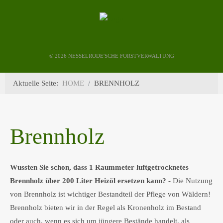
©
2026 NESSELRODE'SCHE FORSTVERWALTUNG
Aktuelle Seite:
HOME
BRENNHOLZ
Brennholz
Wussten Sie schon, dass 1 Raummeter luftgetrocknetes
Brennholz über 200 Liter Heizöl ersetzen kann?
- Die Nutzung
von Brennholz ist wichtiger Bestandteil der Pflege von Wäldern!
Brennholz bieten wir in der Regel als Kronenholz im Bestand
oder auch, wenn es sich um jüngere Bestände handelt, als