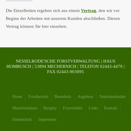
Die Einzelheiten ergeben sich aus einem
Vertrag
, den wir vor
Beginn der Arbeiten mit unserem Kunden abschließen. Diesen
Vertrag können Sie hier einsehen.
NESSELRODE'SCHE FORSTVERWALTUNG | HAUS
HOMBUSCH | 53894 MECHERNICH | TELEFON 02443-4479 |
FAX 02443-903095
Home
Forstbetrieb
Brennholz
Angebote
Naturdenkmäler
Maschinenhaus
Burgfey
Feyermühle
Links
Kontakt
Datenschutz
Impressum