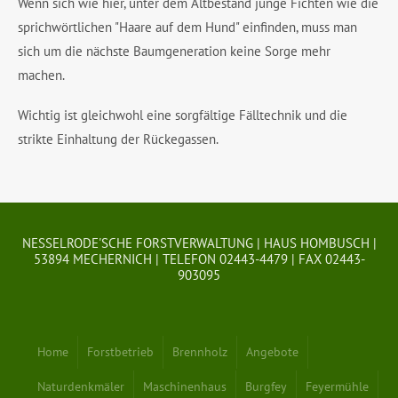
Wenn sich wie hier, unter dem Altbestand junge Fichten wie die
sprichwörtlichen "Haare auf dem Hund" einfinden, muss man
sich um die nächste Baumgeneration keine Sorge mehr
machen.
Wichtig ist gleichwohl eine sorgfältige Fälltechnik und die
strikte Einhaltung der Rückegassen.
NESSELRODE'SCHE FORSTVERWALTUNG | HAUS HOMBUSCH |
53894 MECHERNICH | TELEFON 02443-4479 | FAX 02443-
903095
Home
Forstbetrieb
Brennholz
Angebote
Naturdenkmäler
Maschinenhaus
Burgfey
Feyermühle