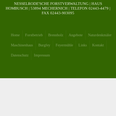
NESSELRODE'SCHE FORSTVERWALTUNG | HAUS
HOMBUSCH | 53894 MECHERNICH | TELEFON 02443-4479 |
FAX 02443-903095
Home
Forstbetrieb
Brennholz
Angebote
Naturdenkmäler
Maschinenhaus
Burgfey
Feyermühle
Links
Kontakt
Datenschutz
Impressum