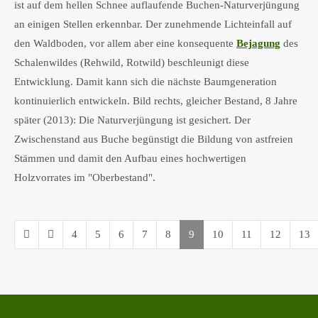
ist auf dem hellen Schnee auflaufende Buchen-Naturverjüngung
an einigen Stellen erkennbar. Der zunehmende Lichteinfall auf
den Waldboden, vor allem aber eine konsequente
Bejagung
des
Schalenwildes (Rehwild, Rotwild) beschleunigt diese
Entwicklung. Damit kann sich die nächste Baumgeneration
kontinuierlich entwickeln. Bild rechts, gleicher Bestand, 8 Jahre
später (2013): Die Naturverjüngung ist gesichert. Der
Zwischenstand aus Buche begünstigt die Bildung von astfreien
Stämmen und damit den Aufbau eines hochwertigen
Holzvorrates im "Oberbestand".
4
5
6
7
8
9
10
11
12
13
Seite 9 von 22