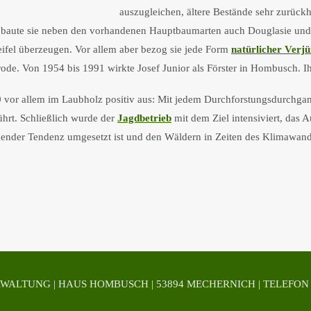
auszugleichen, ältere Bestände sehr zurück
959 baute sie neben den vorhandenen Hauptbaumarten auch Douglasie un
ifel überzeugen. Vor allem aber bezog sie jede Form
natürlicher Verj
lrode. Von 1954 bis 1991 wirkte Josef Junior als Förster in Hombusch.
 vor allem im Laubholz positiv aus: Mit jedem Durchforstungsdurchgan
hrt. Schließlich wurde der
Jagdbetrieb
mit dem Ziel intensiviert, da
gender Tendenz umgesetzt ist und den Wäldern in Zeiten des Klimawandels
ALTUNG | HAUS HOMBUSCH | 53894 MECHERNICH | TELEFON 024