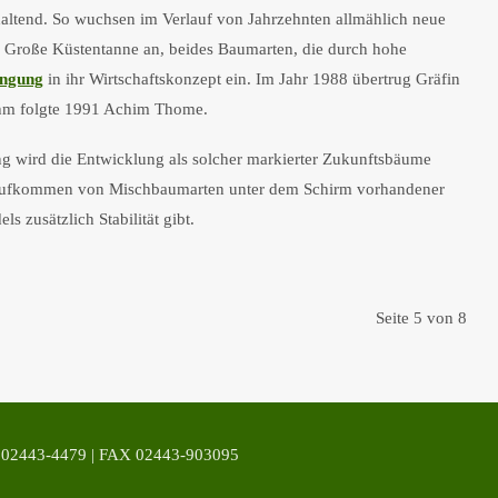
haltend. So wuchsen im Verlauf von Jahrzehnten allmählich neue
d Große Küstentanne an, beides Baumarten, die durch hohe
üngung
in ihr Wirtschaftskonzept ein. Im Jahr 1988 übertrug Gräfin
 Ihm folgte 1991 Achim Thome.
g wird die Entwicklung als solcher markierter Zukunftsbäume
s Aufkommen von Mischbaumarten unter dem Schirm vorhandener
 zusätzlich Stabilität gibt.
Seite 5 von 8
43-4479 | FAX 02443-903095