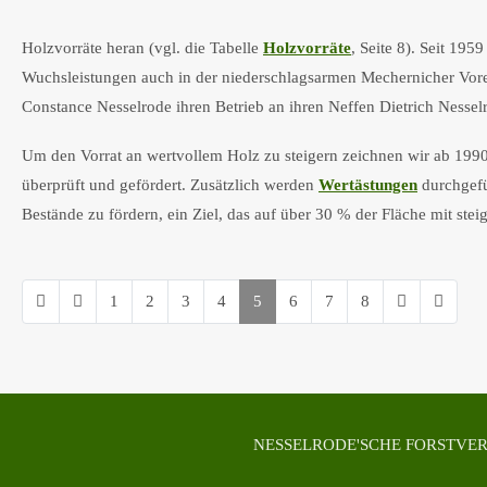
Holzvorräte heran (vgl. die Tabelle
Holzvorräte
, Seite 8). Seit 1
Wuchsleistungen auch in der niederschlagsarmen Mechernicher Vore
Constance Nesselrode ihren Betrieb an ihren Neffen Dietrich Nesse
Um den Vorrat an wertvollem Holz zu steigern zeichnen wir ab 1990
überprüft und gefördert. Zusätzlich werden
Wertästungen
durchgefü
Bestände zu fördern, ein Ziel, das auf über 30 % der Fläche mit stei
1
2
3
4
5
6
7
8
NESSELRODE'SCHE FORSTVERW