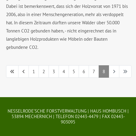
Dabei ist bemerkenswert, dass sich der Holzvorrat von 1971 bis
2006, also in einer Menschengeneration, mehr als verdoppelt
hat. In diesem Zeitraum dürften unsere Wälder über 50.000
Tonnen CO2 gebunden haben, - nicht eingerechnet das in
langlebigen Holzprodukten wie Möbeln oder Bauten
gebundene CO2.
1
2
3
4
5
6
7
8
Seite 8 von 8
NESSELRODE'SCHE FORSTVERWALTUNG | HAUS HOMBUSCH |
53894 MECHERNICH | TELEFON 02443-4479 | FAX 02443-
903095