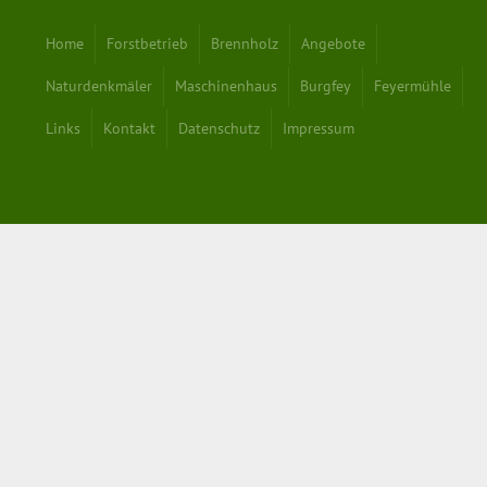
Home
Forstbetrieb
Brennholz
Angebote
Naturdenkmäler
Maschinenhaus
Burgfey
Feyermühle
Links
Kontakt
Datenschutz
Impressum